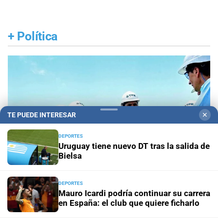
+
Política
TE PUEDE INTERESAR
✕
DEPORTES
Uruguay tiene nuevo DT tras la salida de
Bielsa
DEPORTES
Mauro Icardi podría continuar su carrera
en España: el club que quiere ficharlo
Lo confirmó Coudannes
Pullaro viaja a Chile con
agenda productiva vinculada al puerto de Rosario