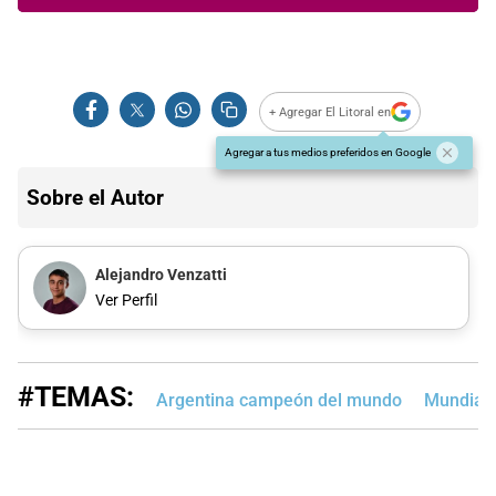
+ Agregar El Litoral en
Agregar a tus medios preferidos en Google
Sobre el Autor
Alejandro Venzatti
Ver Perfil
#TEMAS:
Argentina campeón del mundo
Mundial 