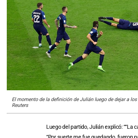
El momento de la definición de Julián luego de dejar a los 
Reuters
Luego del partido, Julián explicó: ““La
“Por suerte me fue quedando, fueron p