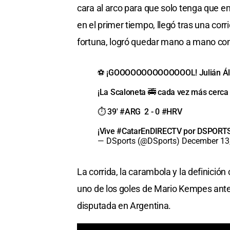
cara al arco para que solo tenga que emp
en el primer tiempo, llegó tras una co
fortuna, logró quedar mano a mano con 
⚽️ ¡GOOOOOOOOOOOOOOL! Julián Álvar
¡La Scaloneta 🚎 cada vez más cerca d
⏱️ 39'
#ARG
2 - 0
#HRV
¡Vive
#CatarEnDIRECTV
por DSPORT
— DSports (@DSports)
December 13
La corrida, la carambola y la definici
uno de los goles de Mario Kempes ante
disputada en Argentina.