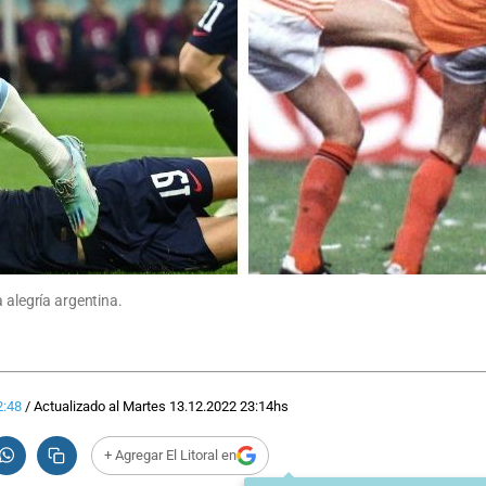
 alegría argentina.
2:48
/
Actualizado al
Martes 13.12.2022
23:14
hs
+ Agregar El Litoral en