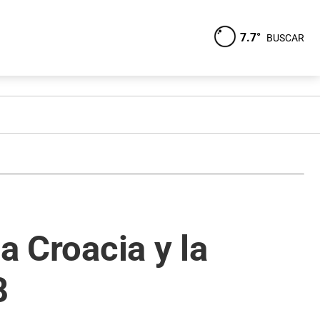
7.7°
BUSCAR
a Croacia y la
8