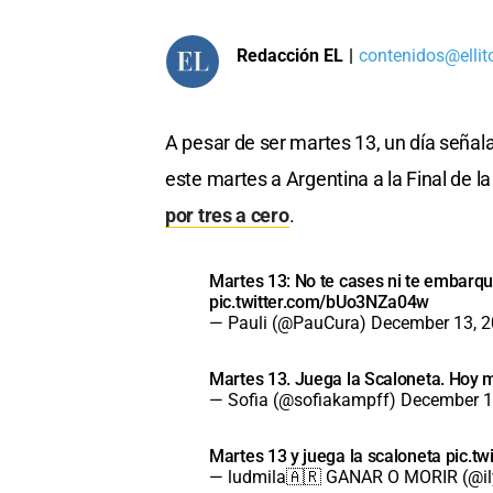
Redacción EL
|
contenidos@ellit
A pesar de ser martes 13, un día señal
este martes a Argentina a la Final de l
por tres a cero
.
Martes 13: No te cases ni te embarqu
pic.twitter.com/bUo3NZa04w
— Pauli (@PauCura)
December 13, 
Martes 13. Juega la Scaloneta. Hoy
— Sofia (@sofiakampff)
December 1
Martes 13 y juega la scaloneta
pic.t
— ludmila🇦🇷 GANAR O MORIR (@