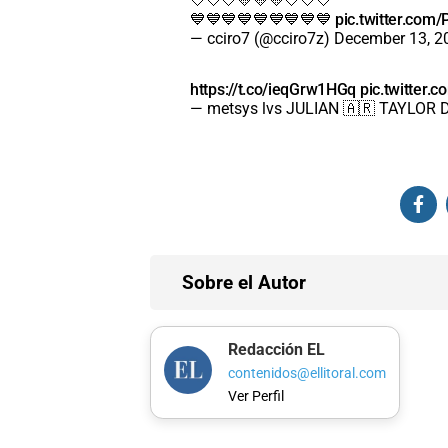
🤍🤍🤍💛💛💛🤍🤍🤍
💙💙💙💙💙💙💙💙💙
pic.twitter.co
— cciro7 (@cciro7z)
December 13, 2
https://t.co/ieqGrw1HGq
pic.twitter
— metsys lvs JULIAN 🇦🇷 TAYLOR
Sobre el Autor
Redacción EL
contenidos@ellitoral.com
Ver Perfil