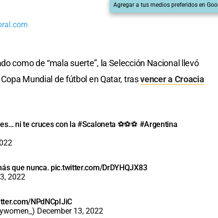
Agregar a tus medios preferidos en Goo
oral.com
ado como de “mala suerte”, la Selección Nacional llevó
a Copa Mundial de fútbol en Qatar, tras
vencer a Croacia
es… ni te cruces con la
#Scaloneta
⚽️⚽️⚽️
#Argentina
2022
 más que nunca.
pic.twitter.com/DrDYHQJX83
3, 2022
witter.com/NPdNCpIJiC
ilywomen_)
December 13, 2022