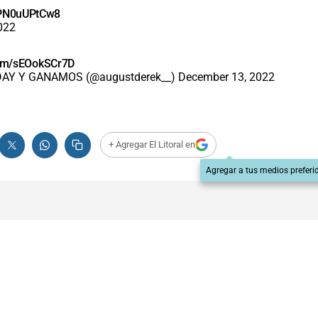
m/PN0uUPtCw8
022
.com/sEOokSCr7D
 DAY Y GANAMOS (@augustderek__)
December 13, 2022
+ Agregar El Litoral en
Agregar a tus medios preferi