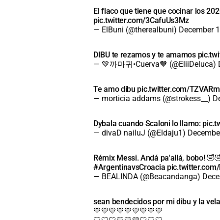
El flaco que tiene que cocinar los 
pic.twitter.com/3CafuUs3Mz
— ElBuni (@therealbuni)
December 1
DIBU te rezamos y te amamos
pic.tw
— 💚까마귀•Cuerva🧡 (@EliiDeluca)
Te amo dibu
pic.twitter.com/TZVA
— morticia addams (@strokess__)
D
Dybala cuando Scaloni lo llamo:
pic.
— divaD nailuJ (@Eldaju1)
December
Rémix Messi. Andá pa'allá, bobo! 🤣
#ArgentinavsCroacia
pic.twitter.co
— BEALINDA (@Beacandanga)
Dece
sean bendecidos por mi dibu y la ve
💙💙💙💙💙💙💙💙💙