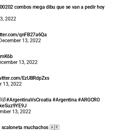
20200202 combos mega dibu que se van a pedir hoy
3, 2022
itter.com/qnFB27a6Qa
December 13, 2022
RmmK6b
ecember 13, 2022
twitter.com/EzUBRdpZxs
 13, 2022
🤣
#ArgentinaVsCroatia
#Argentina
#ARGCRO
m/keSuz9YE9J
mber 13, 2022
la scaloneta muchachos 🇦🇷