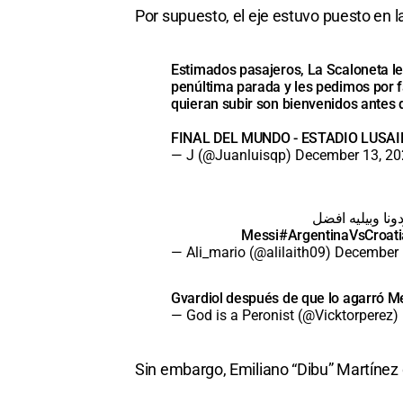
Por supuesto, el eje estuvo puesto en l
Estimados pasajeros, La Scaloneta 
penúltima parada y les pedimos por f
quieran subir son bienvenidos antes d
FINAL DEL MUNDO - ESTADIO LUSA
— J (@Juanluisqp)
December 13, 20
نا وبيليه افضل
#ArgentinaVsCroati
— Ali_mario (@alilaith09)
December 
Gvardiol después de que lo agarró M
— God is a Peronist (@Vicktorperez)
Sin embargo, Emiliano “Dibu” Martínez