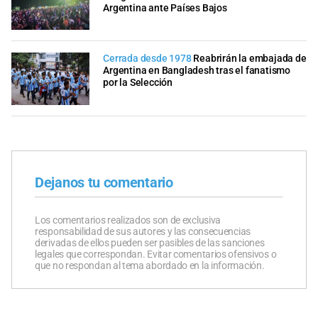
Argentina ante Países Bajos
Cerrada desde 1978
Reabrirán la embajada de
Argentina en Bangladesh tras el fanatismo
por la Selección
Dejanos tu comentario
Los comentarios realizados son de exclusiva
responsabilidad de sus autores y las consecuencias
derivadas de ellos pueden ser pasibles de las sanciones
legales que correspondan. Evitar comentarios ofensivos o
que no respondan al tema abordado en la información.