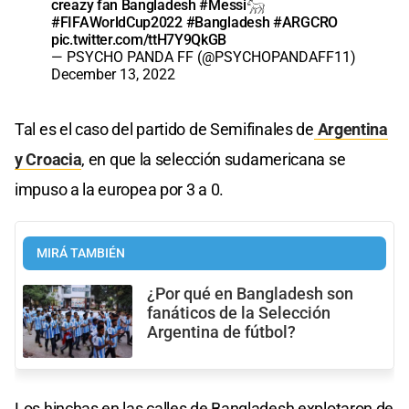
creazy fan Bangladesh
#Messi𓃵
#FIFAWorldCup2022
#Bangladesh
#ARGCRO
pic.twitter.com/ttH7Y9QkGB
— PSYCHO PANDA FF (@PSYCHOPANDAFF11)
December 13, 2022
Tal es el caso del partido de Semifinales de
Argentina
y Croacia
, en que la selección sudamericana se
impuso a la europea por 3 a 0.
MIRÁ TAMBIÉN
¿Por qué en Bangladesh son
fanáticos de la Selección
Argentina de fútbol?
Los hinchas en las calles de Bangladesh explotaron de