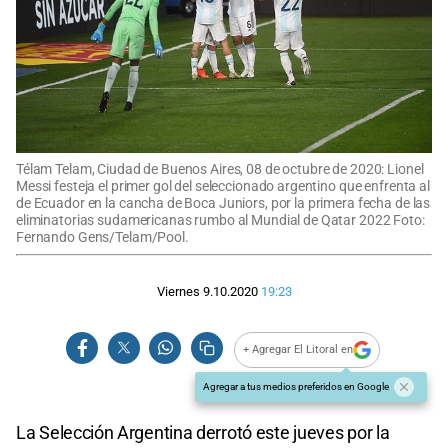
Télam Telam, Ciudad de Buenos Aires, 08 de octubre de 2020: Lionel
Messi festeja el primer gol del seleccionado argentino que enfrenta al
de Ecuador en la cancha de Boca Juniors, por la primera fecha de las
eliminatorias sudamericanas rumbo al Mundial de Qatar 2022 Foto:
Fernando Gens/Telam/Pool.
Viernes 9.10.2020
19:23
+ Agregar El Litoral en
Agregar a tus medios preferidos en Google
La Selección Argentina derrotó este jueves por la