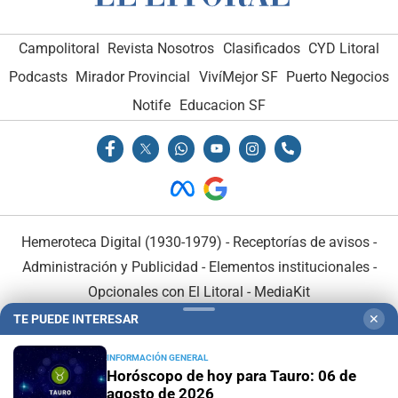
Campolitoral
Revista Nosotros
Clasificados
CYD Litoral
Podcasts
Mirador Provincial
VivíMejor SF
Puerto Negocios
Notife
Educacion SF
Hemeroteca Digital (1930-1979)
-
Receptorías de avisos
-
Administración y Publicidad
-
Elementos institucionales
-
Opcionales con El Litoral
-
MediaKit
TE PUEDE INTERESAR
✕
El Litoral es miembro de:
INFORMACIÓN GENERAL
Horóscopo de hoy para Tauro: 06 de
agosto de 2026