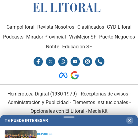
Campolitoral
Revista Nosotros
Clasificados
CYD Litoral
Podcasts
Mirador Provincial
VivíMejor SF
Puerto Negocios
Notife
Educacion SF
Hemeroteca Digital (1930-1979)
-
Receptorías de avisos
-
Administración y Publicidad
-
Elementos institucionales
-
Opcionales con El Litoral
-
MediaKit
TE PUEDE INTERESAR
✕
El Litoral es miembro de:
DEPORTES