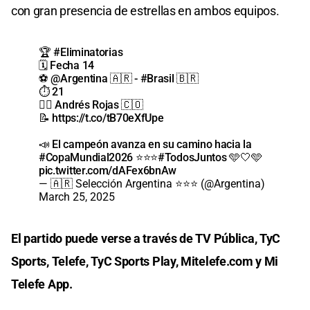
con gran presencia de estrellas en ambos equipos.
🏆
#Eliminatorias
🗓 Fecha 14
⚽️
@Argentina
🇦🇷 -
#Brasil
🇧🇷
⏱ 21
🧑‍⚖️ Andrés Rojas 🇨🇴
📝
https://t.co/tB70eXfUpe
📣 El campeón avanza en su camino hacia la
#CopaMundial2026
⭐⭐⭐
#TodosJuntos
🩵🤍🩵
pic.twitter.com/dAFex6bnAw
— 🇦🇷 Selección Argentina ⭐⭐⭐ (@Argentina)
March 25, 2025
El partido puede verse a través de TV Pública, TyC
Sports, Telefe, TyC Sports Play, Mitelefe.com y Mi
Telefe App.