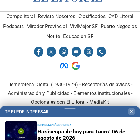
Campolitoral
Revista Nosotros
Clasificados
CYD Litoral
Podcasts
Mirador Provincial
VivíMejor SF
Puerto Negocios
Notife
Educacion SF
Hemeroteca Digital (1930-1979)
-
Receptorías de avisos
-
Administración y Publicidad
-
Elementos institucionales
-
Opcionales con El Litoral
-
MediaKit
TE PUEDE INTERESAR
✕
El Litoral es miembro de:
INFORMACIÓN GENERAL
Horóscopo de hoy para Tauro: 06 de
agosto de 2026