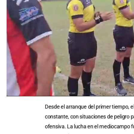
0
seconds
Desde el arranque del primer tiempo, el
of
0
constante, con situaciones de peligro
seconds
Volume
0%
ofensiva. La lucha en el mediocampo fu