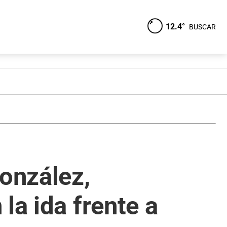
12.4°
BUSCAR
González,
la ida frente a