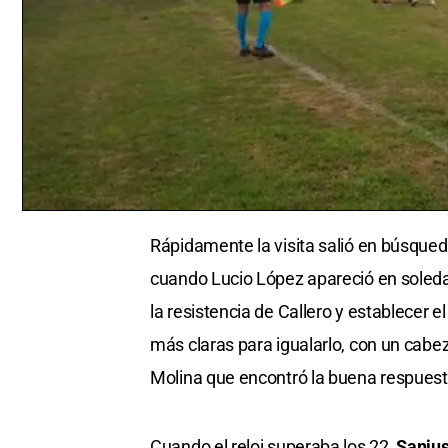
0
seconds
Rápidamente la visita salió en búsqued
of
25
cuando Lucio López apareció en soledad
seconds
Volume
0%
la resistencia de Callero y establecer 
más claras para igualarlo, con un cabe
Molina que encontró la buena respuesta
Cuando el reloj superaba los 22,
Sanjus