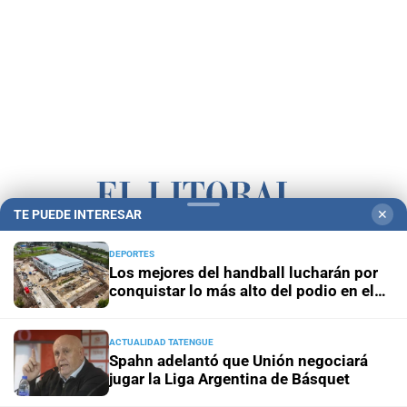
TE PUEDE INTERESAR
✕
Campolitoral
Revista Nosotros
Clasificados
CYD Litoral
DEPORTES
Los mejores del handball lucharán por
Podcasts
Mirador Provincial
VivíMejor SF
Puerto Negocios
conquistar lo más alto del podio en el
Invencible Santa Fe
Notife
Educacion SF
ACTUALIDAD TATENGUE
Spahn adelantó que Unión negociará
jugar la Liga Argentina de Básquet