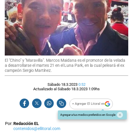
El "Chino" y "Maravilla". Marcos Maidana es el promotor de la velada
a desarrollarse el martes 21 en el Luna Park, en la cual peleará el ex
campeón Sergio Martínez.
Sábado 18.3.2023
0:52
Actualizado al
Sábado 18.3.2023
1:09
hs
+ Agregar El Litoral en
Agregar a tus medios preferidos en Google
Por:
Redacción EL
contenidos@ellitoral.com