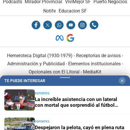
Podcasts
Mirador Provincial
VivíMejor SF
Puerto Negocios
Notife
Educacion SF
Hemeroteca Digital (1930-1979)
-
Receptorías de avisos
-
Administración y Publicidad
-
Elementos institucionales
-
Opcionales con El Litoral
-
MediaKit
TE PUEDE INTERESAR
✕
El Litoral es miembro de:
DEPORTES
La increíble asistencia con un lateral
con mortal que sorprendió al fútbol
ruso
DEPORTES
En Asociación con:
Despejaron la pelota, cayó en plena ruta