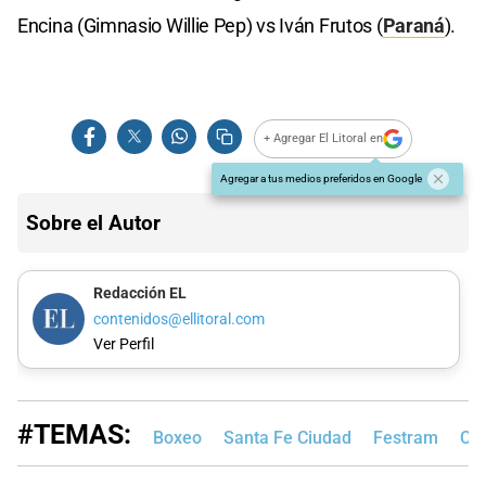
Encina (Gimnasio Willie Pep) vs Iván Frutos (
Paraná
).
+ Agregar El Litoral en
Agregar a tus medios preferidos en Google
Sobre el Autor
Redacción EL
contenidos@ellitoral.com
Ver Perfil
#TEMAS:
Boxeo
Santa Fe Ciudad
Festram
Có