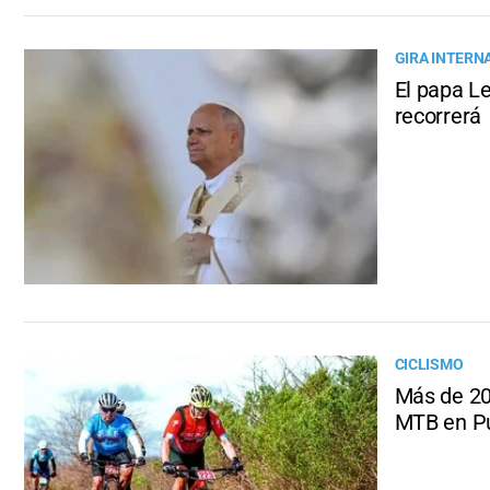
GIRA INTERN
El papa Le
recorrerá
CICLISMO
Más de 200
MTB en P