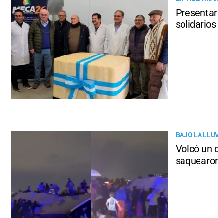
Presentar
solidario
BAJO LA LLUV
Volcó un 
saquearon