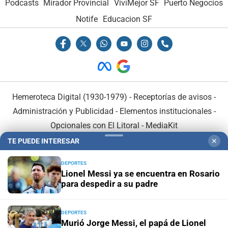
Podcasts
Mirador Provincial
VivíMejor SF
Puerto Negocios
Notife
Educacion SF
Hemeroteca Digital (1930-1979)
-
Receptorías de avisos
-
Administración y Publicidad
-
Elementos institucionales
-
Opcionales con El Litoral
-
MediaKit
TE PUEDE INTERESAR
✕
El Litoral es miembro de:
DEPORTES
Lionel Messi ya se encuentra en Rosario
para despedir a su padre
DEPORTES
En Asociación con:
Murió Jorge Messi, el papá de Lionel