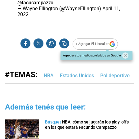
@facucampazzo
— Wayne Ellington (@WayneEllington)
April 11,
2022
+ Agregar El Litoral en
Agregar a tus medios preferidos en Google
#TEMAS:
NBA
Estados Unidos
Polideportivo
F
Además tenés que leer:
Básquet
NBA: cómo se jugarán los play-offs
en los que estará Facundo Campazzo