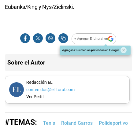
Eubanks/King y Nys/Zielinski.
+ Agregar El Litoral en
Agregar a tus medios preferidos en Google
Sobre el Autor
Redacción EL
contenidos@ellitoral.com
Ver Perfil
#TEMAS:
Tenis
Roland Garros
Polideportivo