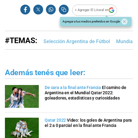
+ Agregar El Litoral en
Agregar a tus medios preferidos en Google
#TEMAS:
Selección Argentina de Fútbol
Mundial Q
Además tenés que leer:
De cara a la final ante Francia
El camino de
Argentina en el Mundial Qatar 2022:
goleadores, estadísticas y curiosidades
Qatar 2022
Video: los goles de Argentina para
el 2 a 0 parcial en la final ante Francia