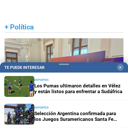
+
Política
TE PUEDE INTERESAR
✕
DEPORTES
Los Pumas ultimaron detalles en Vélez
y están listos para enfrentar a Sudáfrica
DEPORTES
Selección Argentina confirmada para
los Juegos Suramericanos Santa Fe
2026
Jornada de Internacionalización
La adaptación