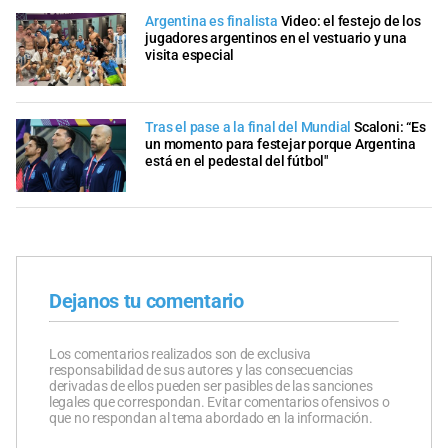
Argentina es finalista
Video: el festejo de los
jugadores argentinos en el vestuario y una
visita especial
Tras el pase a la final del Mundial
Scaloni: “Es
un momento para festejar porque Argentina
está en el pedestal del fútbol"
Dejanos tu comentario
Los comentarios realizados son de exclusiva
responsabilidad de sus autores y las consecuencias
derivadas de ellos pueden ser pasibles de las sanciones
legales que correspondan. Evitar comentarios ofensivos o
que no respondan al tema abordado en la información.