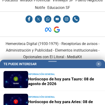
Podcasts
Mirador Provincial
VivíMejor SF
Puerto Negocios
Notife
Educacion SF
Hemeroteca Digital (1930-1979)
-
Receptorías de avisos
-
Administración y Publicidad
-
Elementos institucionales
-
Opcionales con El Litoral
-
MediaKit
TE PUEDE INTERESAR
✕
El Litoral es miembro de:
INFORMACIÓN GENERAL
Horóscopo de hoy para Tauro: 08 de
agosto de 2026
INFORMACIÓN GENERAL
En Asociación con:
Horóscopo de hoy para Aries: 08 de