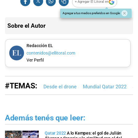
+ Agregar El Litoral en
Agregar a tus medios preferidos en Google
Sobre el Autor
Redacción EL
contenidos@ellitoral.com
Ver Perfil
#TEMAS:
Desde el drone
Mundial Qatar 2022
Se
Además tenés que leer:
Qatar 2022
A lo Kempes: el gol de Julián