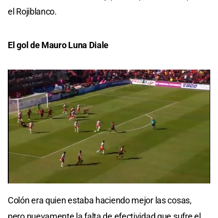
el Rojiblanco.
El gol de Mauro Luna Diale
0
seconds
Colón era quien estaba haciendo mejor las cosas,
of
0
pero nuevamente la falta de efectividad que sufre el
seconds