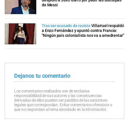
despidió a Julio Garro por pedir las disculpas
de Messi
Tras ser acusado de racista
Villarruel respaldó
a Enzo Fernández y apuntó contra Francia:
"Ningún país colonialista nos va a amedrentar"
Dejanos tu comentario
Los comentarios realizados son de exclusiva
responsabilidad de sus autores y las consecuencias
derivadas de ellos pueden ser pasibles de las sanciones
legales que correspondan. Evitar comentarios ofensivos o
que no respondan al tema abordado en la información.