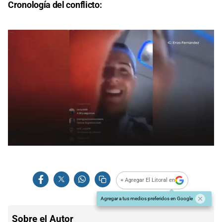
Cronología del conflicto:
0
of
1
minute,
28
+ Agregar El Litoral en
seconds
Agregar a tus medios preferidos en Google
Sobre el Autor