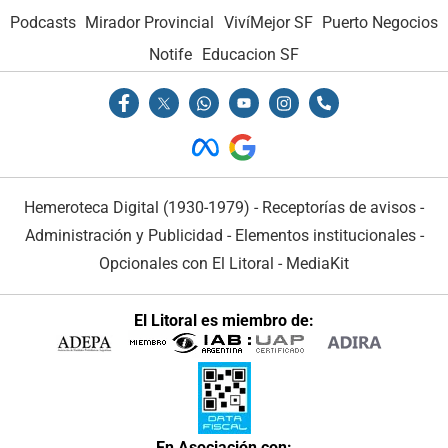
Podcasts
Mirador Provincial
VivíMejor SF
Puerto Negocios
Notife
Educacion SF
Hemeroteca Digital (1930-1979)
-
Receptorías de avisos
-
Administración y Publicidad
-
Elementos institucionales
-
Opcionales con El Litoral
-
MediaKit
El Litoral es miembro de:
En Asociación con: