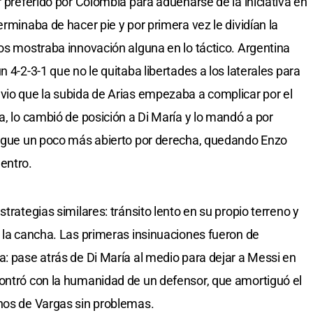
r preferido por Colombia para adueñarse de la iniciativa en
erminaba de hacer pie y por primera vez le dividían la
dos mostraba innovación alguna en lo táctico. Argentina
 4-2-3-1 que no le quitaba libertades a los laterales para
vio que la subida de Arias empezaba a complicar por el
a, lo cambió de posición a Di María y lo mandó a por
juegue un poco más abierto por derecha, quedando Enzo
entro.
trategias similares: tránsito lento en su propio terreno y
e la cancha. Las primeras insinuaciones fueron de
a: pase atrás de Di María al medio para dejar a Messi en
contró con la humanidad de un defensor, que amortiguó el
anos de Vargas sin problemas.