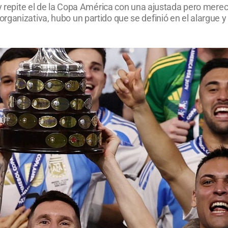
y repite el de la Copa América con una ajustada pero mereci
ganizativa, hubo un partido que se definió en el alargue y