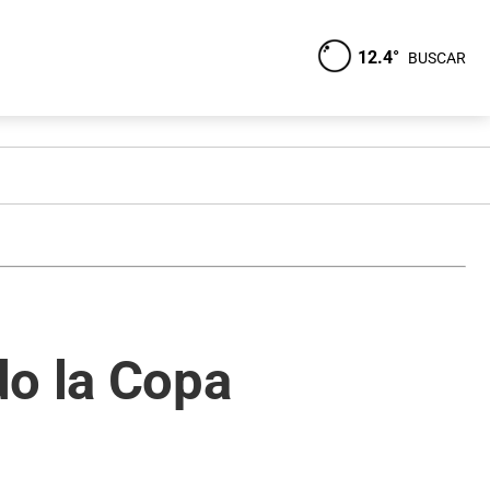
12.4°
BUSCAR
do la Copa