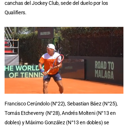
canchas del Jockey Club, sede del duelo por los
Qualifiers.
0
seconds
Francisco Cerúndolo (N°22), Sebastian Báez (N°25),
of
0
Tomás Etcheverry (N°28), Andrés Molteni (N°13 en
seconds
dobles) y Máximo González (N°13 en dobles) se