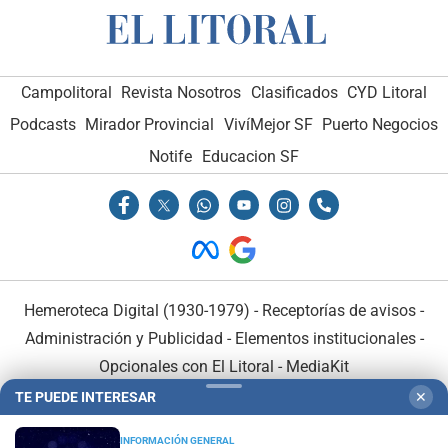
Campolitoral
Revista Nosotros
Clasificados
CYD Litoral
Podcasts
Mirador Provincial
VivíMejor SF
Puerto Negocios
Notife
Educacion SF
Hemeroteca Digital (1930-1979)
-
Receptorías de avisos
-
Administración y Publicidad
-
Elementos institucionales
-
Opcionales con El Litoral
-
MediaKit
TE PUEDE INTERESAR
✕
El Litoral es miembro de:
INFORMACIÓN GENERAL