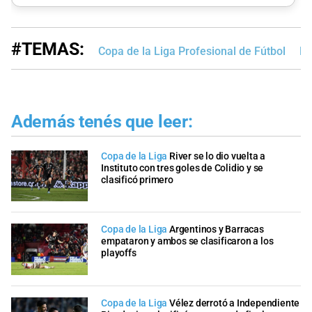
#TEMAS:
Copa de la Liga Profesional de Fútbol
Ri
Además tenés que leer:
Copa de la Liga
River se lo dio vuelta a
Instituto con tres goles de Colidio y se
clasificó primero
Copa de la Liga
Argentinos y Barracas
empataron y ambos se clasificaron a los
playoffs
Copa de la Liga
Vélez derrotó a Independiente