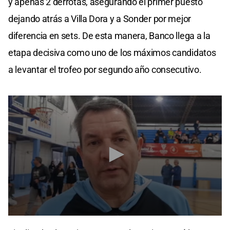
y apenas 2 derrotas, asegurando el primer puesto
dejando atrás a Villa Dora y a Sonder por mejor
diferencia en sets. De esta manera, Banco llega a la
etapa decisiva como uno de los máximos candidatos
a levantar el trofeo por segundo año consecutivo.
0
seconds