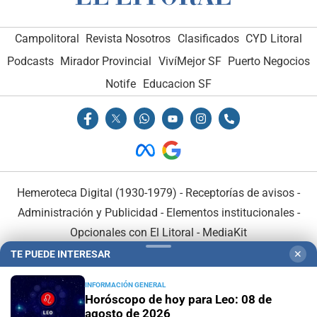
Campolitoral
Revista Nosotros
Clasificados
CYD Litoral
Podcasts
Mirador Provincial
VivíMejor SF
Puerto Negocios
Notife
Educacion SF
Hemeroteca Digital (1930-1979)
-
Receptorías de avisos
-
Administración y Publicidad
-
Elementos institucionales
-
Opcionales con El Litoral
-
MediaKit
TE PUEDE INTERESAR
✕
El Litoral es miembro de:
INFORMACIÓN GENERAL
Horóscopo de hoy para Leo: 08 de
agosto de 2026