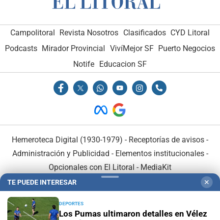
Campolitoral
Revista Nosotros
Clasificados
CYD Litoral
Podcasts
Mirador Provincial
VivíMejor SF
Puerto Negocios
Notife
Educacion SF
Hemeroteca Digital (1930-1979)
-
Receptorías de avisos
-
Administración y Publicidad
-
Elementos institucionales
-
Opcionales con El Litoral
-
MediaKit
TE PUEDE INTERESAR
✕
El Litoral es miembro de:
DEPORTES
Los Pumas ultimaron detalles en Vélez