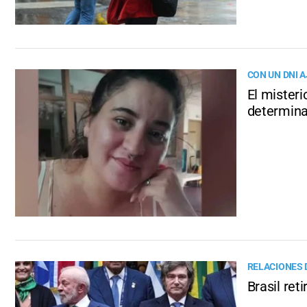
CON UN DNI 
El misteri
determinar
RELACIONES 
Brasil ret