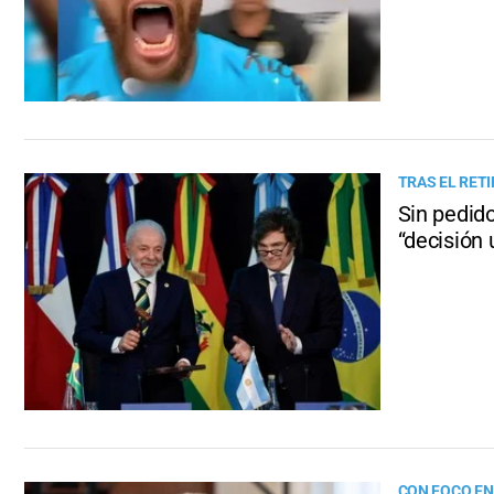
TRAS EL RET
Sin pedido
“decisión 
CON FOCO E