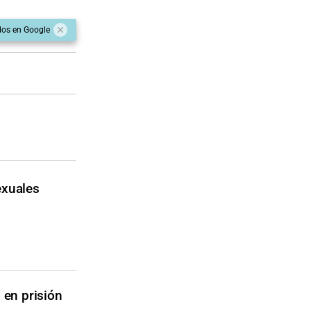
dos en Google
exuales
 en prisión