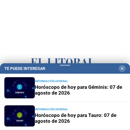
TE PUEDE INTERESAR
✕
Campolitoral
Revista Nosotros
Clasificados
CYD Litoral
INFORMACIÓN GENERAL
Horóscopo de hoy para Géminis: 07 de
Podcasts
Mirador Provincial
VivíMejor SF
Puerto Negocios
agosto de 2026
Notife
Educacion SF
INFORMACIÓN GENERAL
Horóscopo de hoy para Tauro: 07 de
agosto de 2026