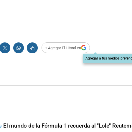
+ Agregar El Litoral en
Agregar a tus medios preferi
s
El mundo de la Fórmula 1 recuerda al "Lole" Reute