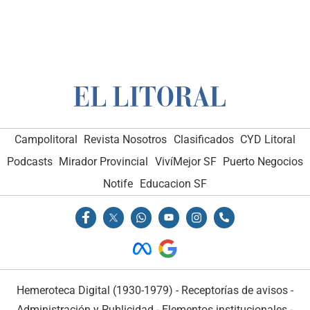
Campolitoral
Revista Nosotros
Clasificados
CYD Litoral
Podcasts
Mirador Provincial
VivíMejor SF
Puerto Negocios
Notife
Educacion SF
Hemeroteca Digital (1930-1979)
-
Receptorías de avisos
-
Administración y Publicidad
-
Elementos institucionales
-