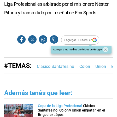
Liga Profesional es arbitrado por el misionero Néstor
Pitana y transmitido por la señal de Fox Sports.
+ Agregar El Litoral en
Agregar a tus medios preferidos en Google
#TEMAS:
Clásico Santafesino
Colón
Unión
Ed
Además tenés que leer:
Copa de la Liga Profesional
Clásico
Santafesino: Colón y Unión empatan en el
Brigadier López