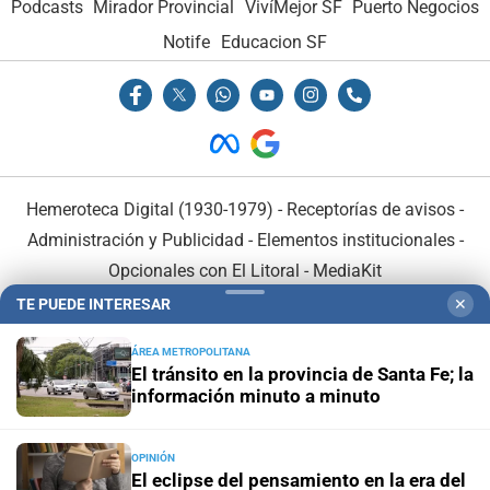
Podcasts
Mirador Provincial
VivíMejor SF
Puerto Negocios
Notife
Educacion SF
Hemeroteca Digital (1930-1979)
-
Receptorías de avisos
-
Administración y Publicidad
-
Elementos institucionales
-
Opcionales con El Litoral
-
MediaKit
TE PUEDE INTERESAR
✕
El Litoral es miembro de:
ÁREA METROPOLITANA
El tránsito en la provincia de Santa Fe; la
información minuto a minuto
OPINIÓN
En Asociación con:
El eclipse del pensamiento en la era del