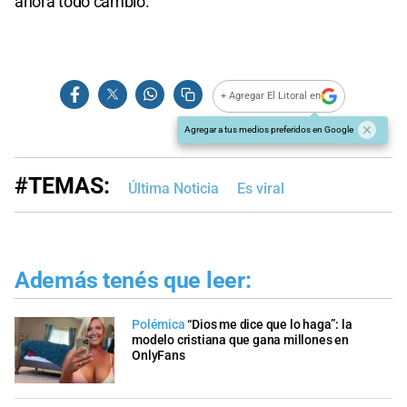
ahora todo cambió.
+ Agregar El Litoral en
Agregar a tus medios preferidos en Google
#TEMAS:
Última Noticia
Es viral
Además tenés que leer:
Polémica
“Dios me dice que lo haga”: la
modelo cristiana que gana millones en
OnlyFans