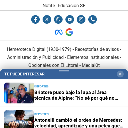
Notife
Educacion SF
Hemeroteca Digital (1930-1979)
-
Receptorías de avisos
-
Administración y Publicidad
-
Elementos institucionales
-
Opcionales con El Litoral
-
MediaKit
TE PUEDE INTERESAR
✕
El Litoral es miembro de:
DEPORTES
Briatore puso bajo la lupa al área
técnica de Alpine: “No sé por qué no
ganamos”
DEPORTES
En Asociación con:
Antonelli cambió el orden de Mercedes:
velocidad, aprendizaje y una pelea que