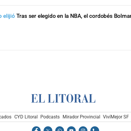
elijió
Tras ser elegido en la NBA, el cordobés Bolma
icados
CYD Litoral
Podcasts
Mirador Provincial
VivíMejor SF