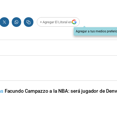
+ Agregar El Litoral en
Agregar a tus medios preferi
as
Facundo Campazzo a la NBA: será jugador de Denv