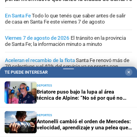
En Santa Fe
Todo lo que tenés que saber antes de salir
de casa en Santa Fe este viernes 7 de agosto
Viernes 7 de agosto de 2026
El tránsito en la provincia
de Santa Fe; la información minuto a minuto
Aceleran el recambio de la flota
Santa Fe renovó más de
70 colectivos y el 40% del servicio ya se presta con
unidades modernizadas
TE PUEDE INTERESAR
✕
DEPORTES
Pronóstico
Viernes con cielo despejado, frío por la
Briatore puso bajo la lupa al área
mañana y máxima de 16°C en la ciudad de Santa Fe
técnica de Alpine: “No sé por qué no
ganamos”
DEPORTES
Antonelli cambió el orden de Mercedes:
velocidad, aprendizaje y una pelea que
+
Sucesos
Wolff ya intenta controlar