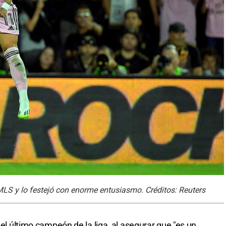
 MLS y lo festejó con enorme entusiasmo. Créditos: Reuters
 el último campeón de la liga, al asegurar que "es un