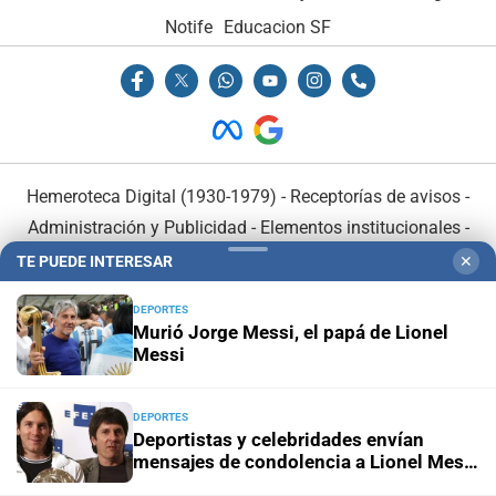
Notife
Educacion SF
Hemeroteca Digital (1930-1979)
-
Receptorías de avisos
-
Administración y Publicidad
-
Elementos institucionales
-
Opcionales con El Litoral
-
MediaKit
TE PUEDE INTERESAR
✕
DEPORTES
El Litoral es miembro de:
Murió Jorge Messi, el papá de Lionel
Messi
DEPORTES
Deportistas y celebridades envían
mensajes de condolencia a Lionel Messi
En Asociación con:
tras la muerte de su padre