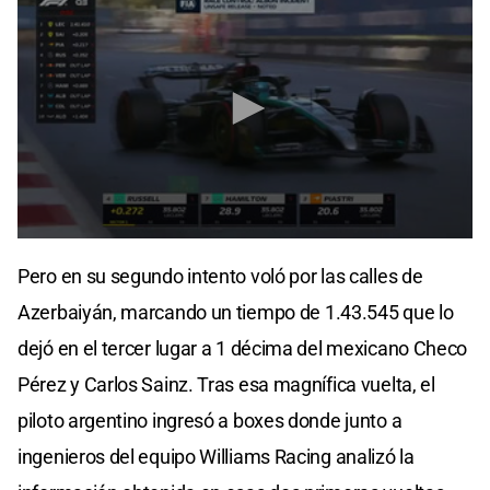
0
seconds
Pero en su segundo intento voló por las calles de
of
3
Azerbaiyán, marcando un tiempo de 1.43.545 que lo
minutes,
56
dejó en el tercer lugar a 1 décima del mexicano Checo
seconds
Pérez y Carlos Sainz. Tras esa magnífica vuelta, el
piloto argentino ingresó a boxes donde junto a
ingenieros del equipo Williams Racing analizó la