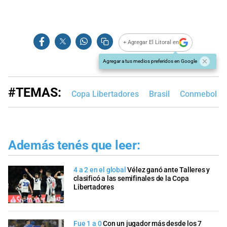
+ Agregar El Litoral en
Agregar a tus medios preferidos en Google
#TEMAS:
Copa Libertadores
Brasil
Conmebol
Además tenés que leer:
4 a 2 en el global
Vélez ganó ante Talleres y
clasificó a las semifinales de la Copa
Libertadores
Fue 1 a 0
Con un jugador más desde los 7