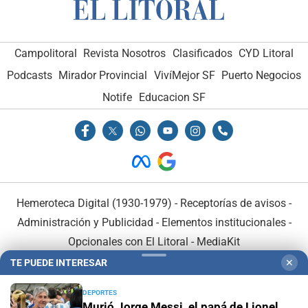
Campolitoral
Revista Nosotros
Clasificados
CYD Litoral
Podcasts
Mirador Provincial
VivíMejor SF
Puerto Negocios
Notife
Educacion SF
Hemeroteca Digital (1930-1979)
-
Receptorías de avisos
-
Administración y Publicidad
-
Elementos institucionales
-
Opcionales con El Litoral
-
MediaKit
TE PUEDE INTERESAR
✕
El Litoral es miembro de:
DEPORTES
Murió Jorge Messi, el papá de Lionel