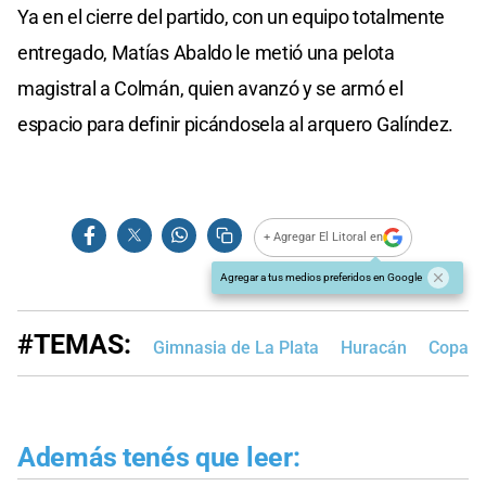
Ya en el cierre del partido, con un equipo totalmente
entregado, Matías Abaldo le metió una pelota
magistral a Colmán, quien avanzó y se armó el
espacio para definir picándosela al arquero Galíndez.
+ Agregar El Litoral en
Agregar a tus medios preferidos en Google
#TEMAS:
Gimnasia de La Plata
Huracán
Copa de
Además tenés que leer: