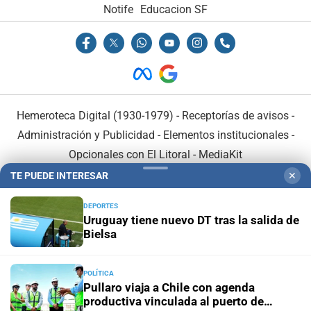
Notife
Educacion SF
Hemeroteca Digital (1930-1979)
-
Receptorías de avisos
-
Administración y Publicidad
-
Elementos institucionales
-
Opcionales con El Litoral
-
MediaKit
TE PUEDE INTERESAR
✕
El Litoral es miembro de:
DEPORTES
Uruguay tiene nuevo DT tras la salida de
Bielsa
POLÍTICA
En Asociación con:
Pullaro viaja a Chile con agenda
productiva vinculada al puerto de