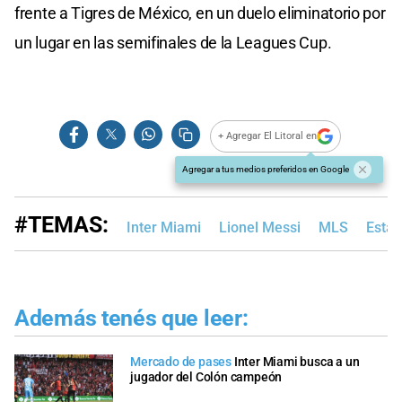
frente a Tigres de México, en un duelo eliminatorio por
un lugar en las semifinales de la Leagues Cup.
+ Agregar El Litoral en
Agregar a tus medios preferidos en Google
#TEMAS:
Inter Miami
Lionel Messi
MLS
Estad
Además tenés que leer:
Mercado de pases
Inter Miami busca a un
jugador del Colón campeón