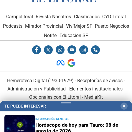
Campolitoral
Revista Nosotros
Clasificados
CYD Litoral
Podcasts
Mirador Provincial
VivíMejor SF
Puerto Negocios
Notife
Educacion SF
Hemeroteca Digital (1930-1979)
-
Receptorías de avisos
-
Administración y Publicidad
-
Elementos institucionales
-
Opcionales con El Litoral
-
MediaKit
TE PUEDE INTERESAR
✕
El Litoral es miembro de:
INFORMACIÓN GENERAL
Horóscopo de hoy para Tauro: 08 de
agosto de 2026