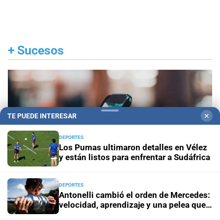
+
Sucesos
TE PUEDE INTERESAR
✕
DEPORTES
Los Pumas ultimaron detalles en Vélez
y están listos para enfrentar a Sudáfrica
DEPORTES
Antonelli cambió el orden de Mercedes:
velocidad, aprendizaje y una pelea que
Wolff ya intenta controlar
Conflicto judicial
Buscan identificar a los autores