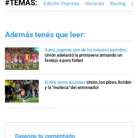
#TEMAS:
Edición Impresa
Huracán
Racing
La
Además tenés que leer:
Ganó, jugando uno de los mejores partidos…
Unión adelantó la primavera armando un
festejo a puro fútbol
El Kily suma acciones
Unión, los pibes, Roldán
y la "muñeca" del entrenador
Dejanos tu comentario