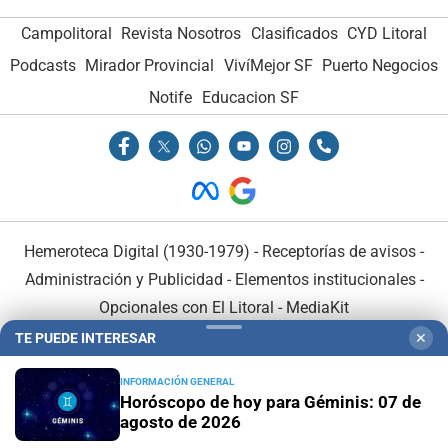
Campolitoral
Revista Nosotros
Clasificados
CYD Litoral
Podcasts
Mirador Provincial
VivíMejor SF
Puerto Negocios
Notife
Educacion SF
Hemeroteca Digital (1930-1979)
-
Receptorías de avisos
-
Administración y Publicidad
-
Elementos institucionales
-
Opcionales con El Litoral
-
MediaKit
TE PUEDE INTERESAR
✕
El Litoral es miembro de:
INFORMACIÓN GENERAL
Horóscopo de hoy para Géminis: 07 de
agosto de 2026