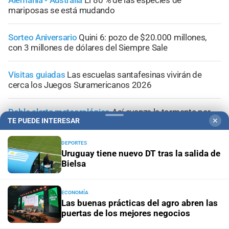
mariposas se está mudando
Sorteo Aniversario
Quini 6: pozo de $20.000 millones,
con 3 millones de dólares del Siempre Sale
Visitas guiadas
Las escuelas santafesinas vivirán de
cerca los Juegos Suramericanos 2026
Doble alerta meteorológico
Así avanza la tormenta por
TE PUEDE INTERESAR
✕
Santa Fe con alerta amarilla; la información minuto a
minuto
DEPORTES
Uruguay tiene nuevo DT tras la salida de
Bielsa
ECONOMÍA
Las buenas prácticas del agro abren las
puertas de los mejores negocios