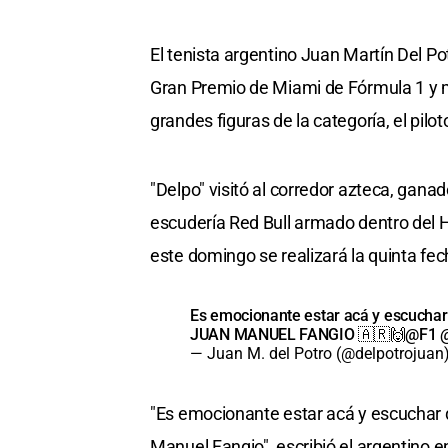
El tenista argentino Juan Martín Del Pot
Gran Premio de Miami de Fórmula 1 y 
grandes figuras de la categoría, el pil
"Delpo" visitó al corredor azteca, gana
escudería Red Bull armado dentro del H
este domingo se realizará la quinta fe
Es emocionante estar acá y escuchar 
JUAN MANUEL FANGIO 🇦🇷🙌
@F1
— Juan M. del Potro (@delpotrojuan
"Es emocionante estar acá y escuchar 
Manuel Fangio", escribió el argentino en