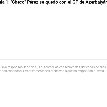
la 1: "Checo" Pérez se quedó con el GP de Azerbaiyá
usiva responsabilidad de sus autores y las consecuencias derivadas de ellos
que correspondan. Evitar comentarios ofensivos o que no respondan al tema