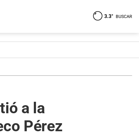
3.3°
BUSCAR
ió a la
eco Pérez