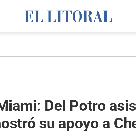
iami: Del Potro asist
mostró su apoyo a Ch