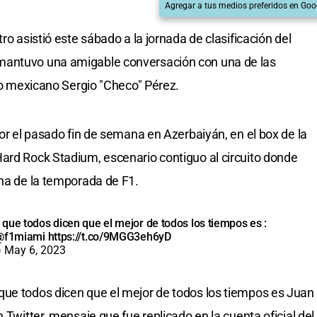
Agregar a tus medios preferidos en Goo
ro asistió este sábado a la jornada de clasificación del
mantuvo una amigable conversación con una de las
oto mexicano Sergio "Checo" Pérez.
dor el pasado fin de semana en Azerbaiyán, en el box de la
ard Rock Stadium, escenario contiguo al circuito donde
cha de la temporada de F1.
que todos dicen que el mejor de todos los tiempos es :
@f1miami
https://t.co/9MGG3eh6yD
)
May 6, 2023
que todos dicen que el mejor de todos los tiempos es Juan
 Twitter, mensaje que fue replicado en la cuenta oficial del