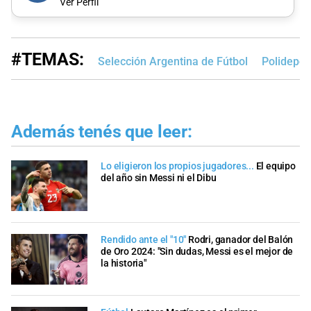
Ver Perfil
#TEMAS:
Selección Argentina de Fútbol
Polidepor
Además tenés que leer:
Lo eligieron los propios jugadores...
El equipo
del año sin Messi ni el Dibu
Rendido ante el "10"
Rodri, ganador del Balón
de Oro 2024: "Sin dudas, Messi es el mejor de
la historia"